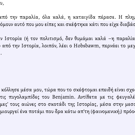
υ,
πό την παραλία, όλα καλά, η καταιγίδα πέρασε. Η πλη
όμουν αυτό που μου είπες και σκέφτηκα κάτι που είχα διαβά
 Ιστορία (ή τον πολιτισμό, δεν θυμάμαι καλά –η παραλία
από την Ιστορία, λοιπόν, λέει ο Hobsbawm, περνάει το με
.
α κόλλησε μέσα μου, τώρα που το σκέφτομαι επειδή είναι σχε
 τις πυγολαμπίδες του Benjamin. Αντίθετα με τις φευγαλ
μες’ τους αιώνες στο σκοτάδι της Ιστορίας, μέσα στην με
ουργεί ένα ποτάμι που δρα κάτω απ’τη (φαινομενική;) πρόο