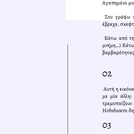
Αγαπημένο μο
Σου γράφω α
έβρεχε, σκεφτ
Κάτω από την
μνήμη…) Κάτω 
βαρβαρότητας
02
Α
υτή η εικόν
με μία άλλη:
τρεμοπαίζουν 
Hobsbawm δημι
03