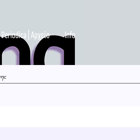
Periodica | Αρχείο
Info
νης