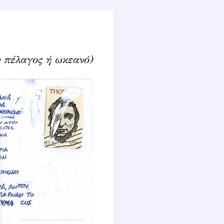
 πέλαγος ή ωκεανό)