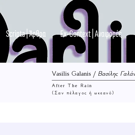
Scripta | Άρθρα
Ex-Context | Αναφορές
Vasilis Galanis /
Βασίλης Γαλά
After The Rain
(Σαν πέλαγος ή ωκεανό)