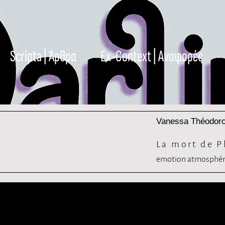
Scripta | Άρθρα
Ex-Context | Αναφορές
Vanessa Théodor
La mort de P
emotion atmosphéri