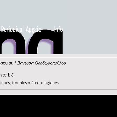
Periodica | Αρχείο
Info
/
Βανέσσα Θεοδωροπούλου
opoulou
hœbé
ques, troubles météorologiques