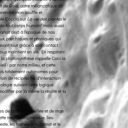
 et de Gaïa, astre mélancolique dit
eprendre mon souffle et
uele Coccia sur
La vie des plantes
le
 de tout corps humain" mais aussi
parlait déjà à l'époque de nos
aux, psychiques et physiques qui
vant tout grâce à son contact
ous maintient en vie. En respirant
a la photosynthèse rappelle Coccia
il - par notre milieu, et cette
ais totalement autonomes pour
on de réciprocité, d'interaction
logie suivant cette logique
odifier par là même la réalité et la
s de la rêverie éveillée et de mon
ette mer atmosphérique, lieu
ste, les humeurs du climat et le