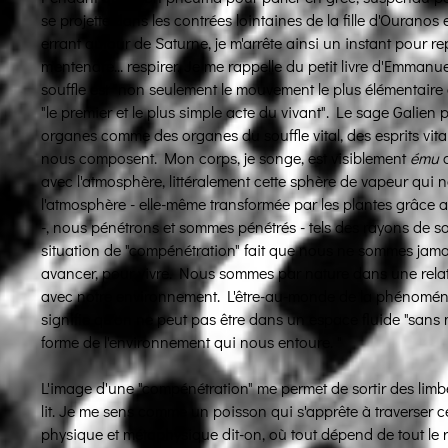
se projette dans les contrées lointaines de la fille d'Ouranos
errant autour de Saturne, je m'arrête ainsi un instant pour r
m'entendre... respirer. Je me rappelle du petit livre d'Emman
souffle est "non seulement le mouvement le plus élémentaire
"le premier et le plus simple acte du vivant". Le sage Galien 
organes comme des organes du souffle vital, des esprits vit
nous composent. Mon corps, je songe, est visiblement
ému
a
avec l'atmosphère, littéralement cette sphère de vapeur qui n
l'atmosphère - elle-même transformée par les plantes grâce 
-, nous pénétrons et sommes pénétrés - tels des rayons de sole
situation de "compénétration" fait que nous ne sommes jam
avancer, pour vivre. Nous sommes par nature dans une relati
avec notre environnement. L'être-au-monde de la phénoméno
signifie qu'on ne peut pas être dans un espace fluide "sans m
forme de l'environnement qui nous entoure. "
L'image d'une "compénétration" me permet de sortir des limbe
lit. Je me sens comme un poisson qui s'apprête à traverser c
physique et métaphysique dit-on, où tout dépend de tout le re