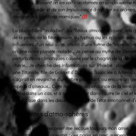
printemps. Souvent on les voit transformés en un deuxième hi
mort de Phœbé et de son impuissance à raffiner les arômes, 
assigné aux fonctions momiques"
(
1)
La plupart des "maladies", ou "fléaux atmosphériques", tels q
de la peste, de la fièvre jaune, du typhus ou les épizootiqu
influences d'un seul astre, atteint d'une forme de "lèpre ar
origine notre planète malade... Je pense au mythe de Demete
perturbations climatiques causée par le chagrin de la déesse d
chérie... Je cherche des informations sur Phœbé : dans la
une Titanide, fille de Gaïa et d’Ouranos, associée à Artémis 
s’agirait en revanche d’un arbre persistant, ou encore un g
espèce d’oiseaux... Cette relation – dépendance de la terre d
(Adès) dans un cas, et à son extérieur dans l’autre (le ciel et l
surtout que dans les deux cas il s’agit de l’état émotionnel d
habitantes d'atmo-sphères
N'oublies pas de respirer!
me secoue toujours mon amie, tell
Pendant que mon pneuma pour parler en grec, suspendu pe