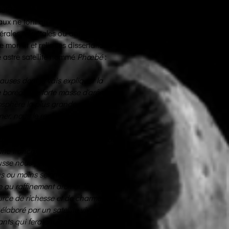
uides, des flux divers, qui
x ne font qu'exprimer la tristesse
nérales, végétales ou animales, en
 mon lit et relis ses dissertations
e astre satellite nommé
Phœbé
:
uses dont je vais expliquer la
le boréal une forte masse d'arôme
osphère la plus grande et la plus
finer, nous le renvoie quelques jours
 versement; on s'aperçoit alors qu'un
fluence des longs jours. Ce froid de
une franchise des froids d'hiver qui
usse nous perclut davantage,
s ou moins selon la dose de
e au raffinement arômal. Aussi
urce de richesse et de charme -
laboré par un satellite vivant et
ants qui feraient le charme de nos