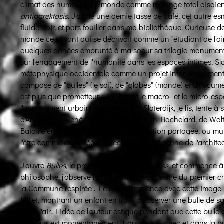
climat des humeurs. Le monde comme mélange total disaient
antiparektasis.
J'avale une demie tasse de café, cet autre es
fluide noir, et pars fouiller dans ma bibliothèque. Curieuse d
monde ce savant qui se décrivait comme un "étudiant de l'air", 
quelques années emprunté à ma soeur sa trilogie monumen
sur l'engagement de l'humanité dans les espaces intimes, Slote
métaphysique occidentale comme un projet intrinsèquement
composé de "bulles" (le soi), de "globes" (monde) et d' "écume"
est plus que prometteur : Explorant le macro- et le micro-es
l'appartement urbain contemporain, Sloterdijk, je lis, tente à s
d'Aristote, de René Descartes, de Gaston Bachelard, de Wal
Bataille en une morphologie de l'habitation partagée, ou mult
l'être comme étant liée à la technologie aérienne de l'archit
J'ouvre
Bulles,
le premier volume de
Sphères
, et commence à 
philosophe, j'observe les belles images. Le titre du premier cha
la Commune respirée". Le récit commence avec cette image i
Millet, montrant un enfant en train d'observer une bulle de sav
dans l'air. L'idée de l'auteur est que pendant que cette bulle
créateur est momentanément "hors de lui", avec et dans la bu