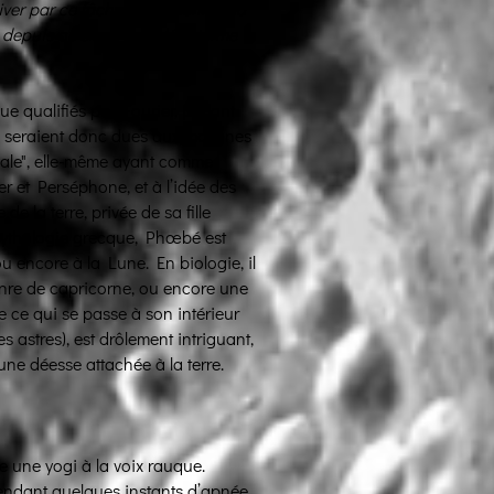
ver par ce fâcheux incident de la
depuis qu'elle a excédé le terme
ue qualifiés par Fourier, parlant
es, seraient donc dues aux malignes
ômale", elle-même ayant comme
r et Perséphone, et à l’idée des
e la terre, privée de sa fille
 mythologie grecque, Phœbé est
ou encore à la Lune. En biologie, il
enre de capricorne, ou encore une
e ce qui se passe à son intérieur
es astres), est drôlement intriguant,
’une déesse attachée à la terre.
e une yogi à la voix rauque.
ndant quelques instants d’apnée,