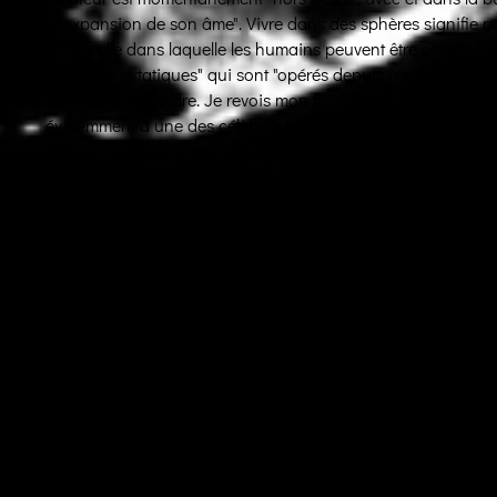
d'"expansion de son âme". Vivre dans des sphères signifie po
temporelle dans laquelle les humains peuvent être contenus". 
des "êtres extatiques" qui sont "opérés depuis l'extérieur". C'
sûre de comprendre. Je revois mon fils à 3 ans éclater ses b
évidemment à une des célèbres blagues de l'histoire de l'art,
par Marcel Duchamp à son mécène new- yorkais, et la fam
l'artiste à la fin de sa vie: « J'aime mieux vivre, respirer, que
que grâce à
Air de Paris
, New York fut "contaminée" par l'âm
deux villes ayant fusionné depuis dans des bulles d'air invisi
La victoire sur le soleil
Je re-atterrie (hommage imagé à Latour) dans mon micro-espace
est lui aussi invisible, le ciel "marbre", comme j'aime l'appeler,
cerveau. Je me chauffe les poumons avec encore une gorg
chercher d'autres lectures sur cette histoire de bulles et d'at
mon clavier, je tombe sur un entretien du philosophe dans la 
notamment de soleil, et de notre dépendance de cette source
lumière, dépendance qui d'après le philosophe serait mal véc