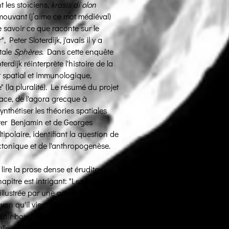
 les stoïciens,
krasis di olon
mouvant (j’aime ce mot médiéval)
e savoir ce que raconte sur le
Peter Sloterdijk, j'avais il y a
tale
Sphères
. Dans cette enquête
rdijk réinterprète l'histoire de la
 spatial et immunologique,
 (la pluralité). Le résumé du projet
pace, de l'agora grecque à
ynthétiser les théories spatiales
ter Benjamin et de Georges
ipolaire, identifiant la question de
ectonique et de l'anthropogenèse.
lire la prose dense et érudite du
pitre est intrigant: "Les Alliés. Ou
llustrée par une gravure d'après
on qu'il vient de faire s'éloigner
 d'air bouge dans l'espace, son
lle qui devient une sorte