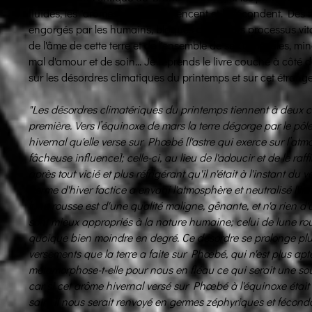
fluides, les "arômes" qui l'ensemencent et la fécondent. Des fl
engorgés par les humains, bloqués dans leurs processus vitau
de l'âme de cette terre et de l'ensemble de ses molécules, mi
mal d'amour et de soin... Je reprends le livre couché à côté de
sur les désordres climatiques du printemps et sur cet étrang
"Les désordres climatériques du printemps tiennent à deux ca
première. Vers l’équinoxe de mars la terre dégorge par le pô
hivernal qu'elle verse sur Phœbé [l'astre qui exerce sur l’atm
fâcheuse influence]; celle-ci, au lieu de l'adoucir et de le raf
après tout vicié et plus réfrigérant qu'il n'était à l'instant du
germe d'hiver factice a envahi l'atmosphère et neutralisé l'in
lune rousse est d'une qualité maligne, gênante, et n'a rien d'
sont mieux appropriés à la nature humaine; celui de lune ro
quoique bien moindre en degré. Ce désordre se prolonge plu
versements que la terre a faite sur Phœbé, qui n'est plus apt
métamorphose-t-elle pour nous en fléau ce qui serait une so
car si cet arôme hivernal versé sur Phœbé à l'équinoxe était é
sain, il nous serait renvoyé en germes zéphyriques et fécond